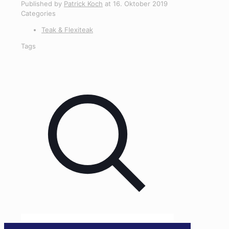
Published by
Patrick Koch
at
16. Oktober 2019
Categories
Teak & Flexiteak
Tags