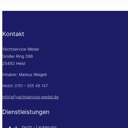
Kontakt
Yachtservice Wedel
Großer Ring 39B
25492 Heist
Inhaber: Markus Weigelt
Mobil: 0151 – 555 48 147
info[at]yachtservice-wedel.de
Dienstleistungen
→
Yacht - Lackierung