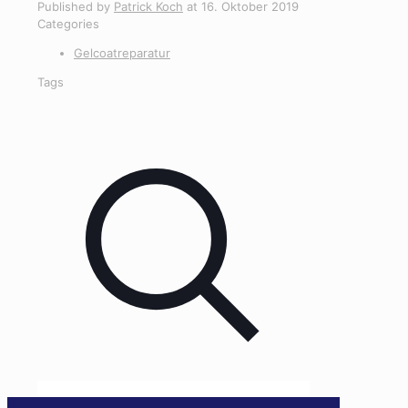
Published by
Patrick Koch
at
16. Oktober 2019
Categories
Gelcoatreparatur
Tags