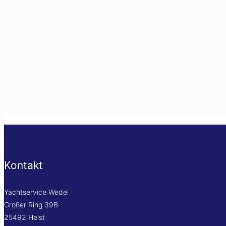
→
Politur
→
Gelcoat - Reparatur
→
Versicherungsschäden
→
Sachverständiger
→
Teakdeckreinigung
Galerie