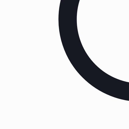
Kontakt
Yachtservice Wedel
Großer Ring 39B
25492 Heist
Inhaber: Markus Weigelt
Mobil: 0151 – 555 48 147
info[at]yachtservice-wedel.de
Dienstleistungen
→
Yacht - Lackierung