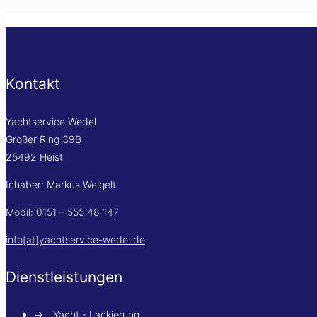
Kontakt
Yachtservice Wedel
Großer Ring 39B
25492 Heist
Inhaber: Markus Weigelt
Mobil: 0151 – 555 48 147
info[at]yachtservice-wedel.de
Dienstleistungen
→
Yacht - Lackierung